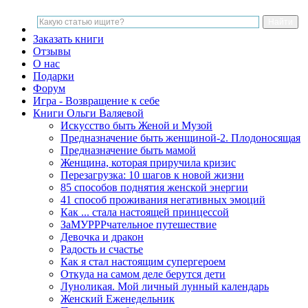
Заказать книги
Отзывы
О нас
Подарки
Форум
Игра - Возвращение к себе
Книги Ольги Валяевой
Искусство быть Женой и Музой
Предназначение быть женщиной-2. Плодоносящая
Предназначение быть мамой
Женщина, которая приручила кризис
Перезагрузка: 10 шагов к новой жизни
85 способов поднятия женской энергии
41 способ проживания негативных эмоций
Как ... стала настоящей принцессой
ЗаМУРРРчательное путешествие
Девочка и дракон
Радость и счастье
Как я стал настоящим супергероем
Откуда на самом деле берутся дети
Луноликая. Мой личный лунный календарь
Женский Еженедельник