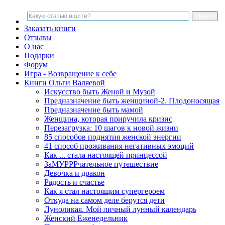
Заказать книги
Отзывы
О нас
Подарки
Форум
Игра - Возвращение к себе
Книги Ольги Валяевой
Искусство быть Женой и Музой
Предназначение быть женщиной-2. Плодоносящая
Предназначение быть мамой
Женщина, которая приручила кризис
Перезагрузка: 10 шагов к новой жизни
85 способов поднятия женской энергии
41 способ проживания негативных эмоций
Как ... стала настоящей принцессой
ЗаМУРРРчательное путешествие
Девочка и дракон
Радость и счастье
Как я стал настоящим супергероем
Откуда на самом деле берутся дети
Луноликая. Мой личный лунный календарь
Женский Еженедельник