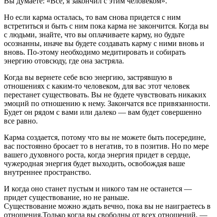
Вы думаете: «Все, я закончил с этим человеком».
Но если карма осталась, то вам снова придется с ним
встретиться и быть с ним пока карма не закончится. Когда вы
с людьми, знайте, что вы оплачиваете карму, но будьте
осознанны, иначе вы будете создавать карму с ними вновь и
вновь. По-этому необходимо медитировать и собирать
энергию отовсюду, где она застряла.
Когда вы вернете себе всю энергию, застрявшую в
отношениях с каким-то человеком, для вас этот человек
перестанет существовать. Вы не будете чувствовать никаких
эмоций по отношению к нему. Закончатся все привязанности.
Будет он рядом с вами или далеко — вам будет совершенно
все равно.
Карма создается, потому что вы не можете быть посередине,
вас постоянно бросает то в негатив, то в позитив. Но по мере
вашего духовного роста, когда энергия придет в сердце,
чужеродная энергия будет выходить, освобождая ваше
внутреннее пространство.
И когда оно станет пустым и никого там не останется —
придет существование, но не раньше.
Существование можно ждать вечно, пока вы не наиграетесь в
отношения.Только когда вы свободны от всех отношений, —