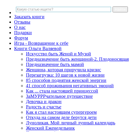
Заказать книги
Отзывы
О нас
Подарки
Форум
Игра - Возвращение к себе
Книги Ольги Валяевой
Искусство быть Женой и Музой
Предназначение быть женщиной-2. Плодоносящая
Предназначение быть мамой
Женщина, которая приручила кризис
Перезагрузка: 10 шагов к новой жизни
85 способов поднятия женской энергии
41 способ проживания негативных эмоций
Как ... стала настоящей принцессой
ЗаМУРРРчательное путешествие
Девочка и дракон
Радость и счастье
Как я стал настоящим супергероем
Откуда на самом деле берутся дети
Луноликая. Мой личный лунный календарь
Женский Еженедельник