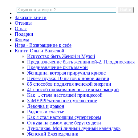
Заказать книги
Отзывы
О нас
Подарки
Форум
Игра - Возвращение к себе
Книги Ольги Валяевой
Искусство быть Женой и Музой
Предназначение быть женщиной-2. Плодоносящая
Предназначение быть мамой
Женщина, которая приручила кризис
Перезагрузка: 10 шагов к новой жизни
85 способов поднятия женской энергии
41 способ проживания негативных эмоций
Как ... стала настоящей принцессой
ЗаМУРРРчательное путешествие
Девочка и дракон
Радость и счастье
Как я стал настоящим супергероем
Откуда на самом деле берутся дети
Луноликая. Мой личный лунный календарь
Женский Еженедельник