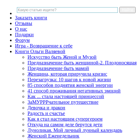
Заказать книги
Отзывы
О нас
Подарки
Форум
Игра - Возвращение к себе
Книги Ольги Валяевой
Искусство быть Женой и Музой
Предназначение быть женщиной-2. Плодоносящая
Предназначение быть мамой
Женщина, которая приручила кризис
Перезагрузка: 10 шагов к новой жизни
85 способов поднятия женской энергии
41 способ проживания негативных эмоций
Как ... стала настоящей принцессой
ЗаМУРРРчательное путешествие
Девочка и дракон
Радость и счастье
Как я стал настоящим супергероем
Откуда на самом деле берутся дети
Луноликая. Мой личный лунный календарь
Женский Еженедельник