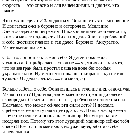
скорость — это опасно и для вашей жизни, и для тех, кто
рядом.
Что нужно сделать? Замедлиться. Остановиться на мгновение.
И двигаться очень бережно и осторожно. Медленно.
Энергосберегающий режим. Никакой лишней деятельности,
которая может подождать. Никаких дедлайнов и требований
к себе, жестких планов и так далее. Бережно. Аккуратно.
Маленькими шагами.
С благодарностью к самой себе. Я детей покормила —
я умничка. Я прибралась в спальне — я умничка. Ну и что,
что на завтрак была простая каша на воде без особых
украшательств. Ну и что, что пока не прибрано в кухне или
туалете. Я сделала что-то — и я молодец.
Больше заботы о себе. Остановилась в течение дня, отдохнула.
Малыш спит? Прилегла рядом вместо натирания до блеска
сковородки. Отменила все планы, требующие вложения сил.
Подумала, что может сейчас эти силы дать? И поехала
с ребёнком не в батутный центр, а в лес. Нашла час времени
в течение недели и пошла на маникюр. Несмотря на все
несделанное. Потому что этот дурацкий маникюр сейчас тебя
спасёт! Всего лишь маникюр, но уже пауза, забота о себе
и передышка.