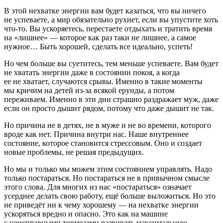
В этой нехватке энергии вам будет казаться, что вы ничего
не успеваете, а мир обязательно рухнет, если вы упустите хоть
что-то. Вы ускоряетесь, перестаете отдыхать и тратить время
на «лишнее» — которое как раз таки не лишнее, а самое
нужное… Быть хорошей, сделать все идеально, успеть!
Но чем больше вы суетитесь, тем меньше успеваете. Вам будет
не хватать энергии даже в состоянии покоя, а когда
ее не хватает, случаются срывы. Именно в такие моменты
мы кричим на детей из-за всякой ерунды, а потом
переживаем. Именно в эти дни страшно раздражает муж, даже
если он просто дышит рядом, потому что даже дышит не так.
Но причина не в детях, не в муже и не во времени, которого
вроде как нет. Причина внутри нас. Наше внутреннее
состояние, которое становится стрессовым. Оно и создает
новые проблемы, не решая предыдущих.
Но мы и только мы можем этим состоянием управлять. Надо
только постараться. Но постараться не в привычном смысле
этого слова. Для многих из нас «постараться» означает
усерднее делать свою работу, ещё больше выложиться. Но это
не приведёт ни к чему хорошему — на нехватке энергии
ускоряться вредно и опасно. Это как на машине
с неисправными тормозами развивать максимальную